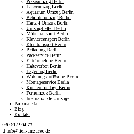
Praxisumzug Berlin
Laborumzug Berlin
Aquarium Umzug Berlin
Behördenumzug Berlin
Hartz 4 Umzug Berlin
Umzugshelfer Berlin
Möbeltransport Berlin
Klaviertransport Berlin
Kleintransport Berlin
Beiladung Berlin
Packservice Berlin
Entrümpelung Berlin
Halteverbot Berlin
Lagerung Berlin
Wohnungsauflösung Berlin
Montageservice Berlin
Küchenmontage Berlin
Fernumzug Berlin
Internationale Umzüge
Packmaterial
Blog
Kontakt
030 612 964 73
info@lion-umzuege.de