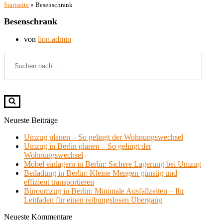
Startseite
»
Besenschrank
Besenschrank
von
lion.admin
Suchen
nach …
Neueste Beiträge
Umzug planen – So gelingt der Wohnungswechsel
Umzug in Berlin planen – So gelingt der
Wohnungswechsel
Möbel einlagern in Berlin: Sichere Lagerung bei Umzug
Beiladung in Berlin: Kleine Mengen günstig und
effizient transportieren
Büroumzug in Berlin: Minimale Ausfallzeiten – Ihr
Leitfaden für einen reibungslosen Übergang
Neueste Kommentare