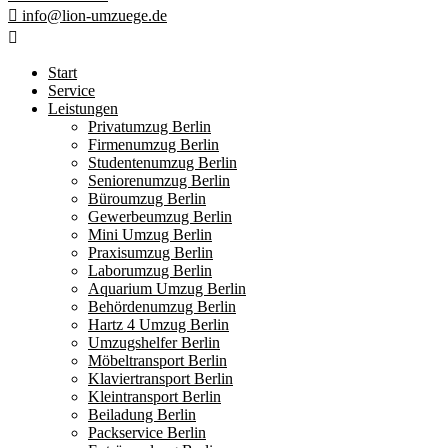
info@lion-umzuege.de
Start
Service
Leistungen
Privatumzug Berlin
Firmenumzug Berlin
Studentenumzug Berlin
Seniorenumzug Berlin
Büroumzug Berlin
Gewerbeumzug Berlin
Mini Umzug Berlin
Praxisumzug Berlin
Laborumzug Berlin
Aquarium Umzug Berlin
Behördenumzug Berlin
Hartz 4 Umzug Berlin
Umzugshelfer Berlin
Möbeltransport Berlin
Klaviertransport Berlin
Kleintransport Berlin
Beiladung Berlin
Packservice Berlin