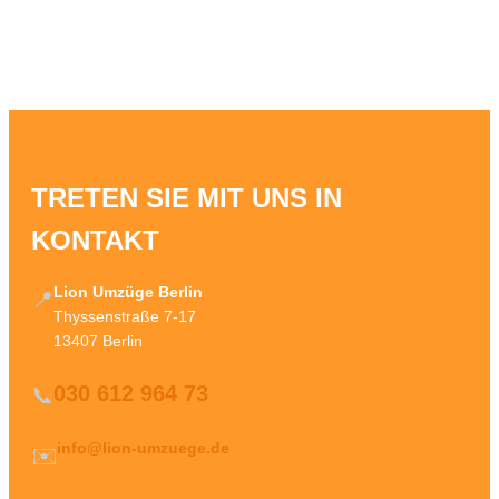
TRETEN SIE MIT UNS IN
KONTAKT
Lion Umzüge Berlin
📍
Thyssenstraße 7-17
13407 Berlin
030 612 964 73
📞
info@lion-umzuege.de
✉️