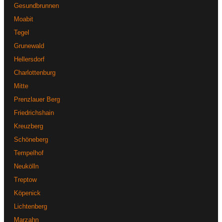
entsprechend planen können.
inventarisiert und sind während der Lagerzeit versichert. Sprechen
Gesundbrunnen
Sie uns auf unsere aktuellen Lagerkonditionen an – wir finden
Moabit
gemeinsam die passende Lösung für Ihre Bedürfnisse.
Tegel
Grunewald
Hellersdorf
Charlottenburg
Mitte
Prenzlauer Berg
Friedrichshain
Kreuzberg
Schöneberg
Tempelhof
Neukölln
Treptow
Köpenick
Lichtenberg
Marzahn