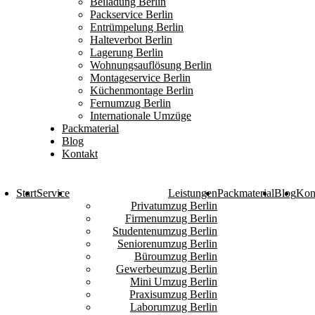
Beiladung Berlin
Packservice Berlin
Entrümpelung Berlin
Halteverbot Berlin
Lagerung Berlin
Wohnungsauflösung Berlin
Montageservice Berlin
Küchenmontage Berlin
Fernumzug Berlin
Internationale Umzüge
Packmaterial
Blog
Kontakt
Start
Service
Leistungen
Packmaterial
Blog
Kon
Privatumzug Berlin
Firmenumzug Berlin
Studentenumzug Berlin
Seniorenumzug Berlin
Büroumzug Berlin
Gewerbeumzug Berlin
Mini Umzug Berlin
Praxisumzug Berlin
Laborumzug Berlin