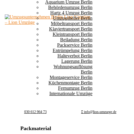
Aquarium Umzug Berlin
Behördenumzug Berlin
Hartz 4 Umzug Berlin
Umzugshelfer Berlin
Möbeltransport Berlin
Klaviertransport Berlin
Kleintransport Berlin
Beiladung Berlin
Packservice Berlin
Entrümpelung Berlin
Halteverbot Berlin
Lagerung Berlin
Wohnungsauflösung
Berlin
Montageservice Berlin
Küchenmontage Berlin
Fernumzug Berlin
Internationale Umzüge
030 612 964 73
info@lion-umzuege.de
Packmaterial