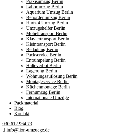
Praxisumzug Berlin
Laborumzug Berlin
Aquarium Umzug Berlin
Behördenumzug Berlin
Hartz 4 Umzug Berlin
Umzugshelfer Berlin
Möbeltransport Berlin
Klaviertransport Berlin
Kleintransport Berlin
Beiladung Berlin
Packservice Berlin
Entrümpelung Berlin
Halteverbot Berlin
Lagerung Berlin
Wohnungsauflösung Berlin
Montageservice Berlin
Küchenmontage Berlin
Fernumzug Berlin
Internationale Umzüge
Packmaterial
Blog
Kontakt
030 612 964 73
info@lion-umzuege.de