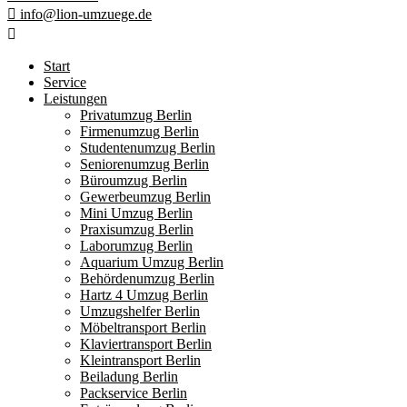
info@lion-umzuege.de
Start
Service
Leistungen
Privatumzug Berlin
Firmenumzug Berlin
Studentenumzug Berlin
Seniorenumzug Berlin
Büroumzug Berlin
Gewerbeumzug Berlin
Mini Umzug Berlin
Praxisumzug Berlin
Laborumzug Berlin
Aquarium Umzug Berlin
Behördenumzug Berlin
Hartz 4 Umzug Berlin
Umzugshelfer Berlin
Möbeltransport Berlin
Klaviertransport Berlin
Kleintransport Berlin
Beiladung Berlin
Packservice Berlin