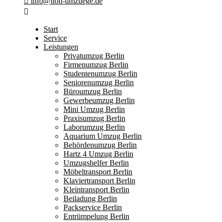
info@lion-umzuege.de
Start
Service
Leistungen
Privatumzug Berlin
Firmenumzug Berlin
Studentenumzug Berlin
Seniorenumzug Berlin
Büroumzug Berlin
Gewerbeumzug Berlin
Mini Umzug Berlin
Praxisumzug Berlin
Laborumzug Berlin
Aquarium Umzug Berlin
Behördenumzug Berlin
Hartz 4 Umzug Berlin
Umzugshelfer Berlin
Möbeltransport Berlin
Klaviertransport Berlin
Kleintransport Berlin
Beiladung Berlin
Packservice Berlin
Entrümpelung Berlin