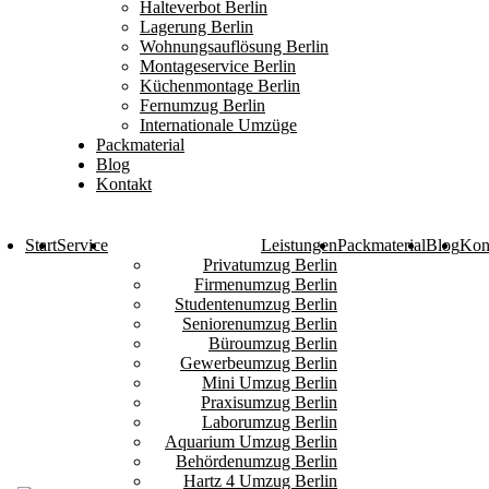
Halteverbot Berlin
Lagerung Berlin
Wohnungsauflösung Berlin
Montageservice Berlin
Küchenmontage Berlin
Fernumzug Berlin
Internationale Umzüge
Packmaterial
Blog
Kontakt
Start
Service
Leistungen
Packmaterial
Blog
Kon
Privatumzug Berlin
Firmenumzug Berlin
Studentenumzug Berlin
Seniorenumzug Berlin
Büroumzug Berlin
Gewerbeumzug Berlin
Mini Umzug Berlin
Praxisumzug Berlin
Laborumzug Berlin
Aquarium Umzug Berlin
Behördenumzug Berlin
Hartz 4 Umzug Berlin