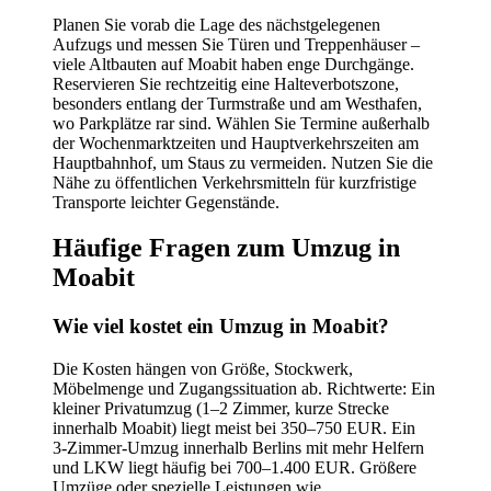
Planen Sie vorab die Lage des nächstgelegenen
Aufzugs und messen Sie Türen und Treppenhäuser –
viele Altbauten auf Moabit haben enge Durchgänge.
Reservieren Sie rechtzeitig eine Halteverbotszone,
besonders entlang der Turmstraße und am Westhafen,
wo Parkplätze rar sind. Wählen Sie Termine außerhalb
der Wochenmarktzeiten und Hauptverkehrszeiten am
Hauptbahnhof, um Staus zu vermeiden. Nutzen Sie die
Nähe zu öffentlichen Verkehrsmitteln für kurzfristige
Transporte leichter Gegenstände.
Häufige Fragen zum Umzug in
Moabit
Wie viel kostet ein Umzug in Moabit?
Die Kosten hängen von Größe, Stockwerk,
Möbelmenge und Zugangssituation ab. Richtwerte: Ein
kleiner Privatumzug (1–2 Zimmer, kurze Strecke
innerhalb Moabit) liegt meist bei 350–750 EUR. Ein
3‑Zimmer‑Umzug innerhalb Berlins mit mehr Helfern
und LKW liegt häufig bei 700–1.400 EUR. Größere
Umzüge oder spezielle Leistungen wie