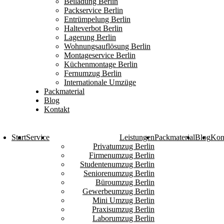
Beiladung Berlin
Packservice Berlin
Entrümpelung Berlin
Halteverbot Berlin
Lagerung Berlin
Wohnungsauflösung Berlin
Montageservice Berlin
Küchenmontage Berlin
Fernumzug Berlin
Internationale Umzüge
Packmaterial
Blog
Kontakt
Start
Service
Leistungen
Packmaterial
Blog
Kon
Privatumzug Berlin
Firmenumzug Berlin
Studentenumzug Berlin
Seniorenumzug Berlin
Büroumzug Berlin
Gewerbeumzug Berlin
Mini Umzug Berlin
Praxisumzug Berlin
Laborumzug Berlin