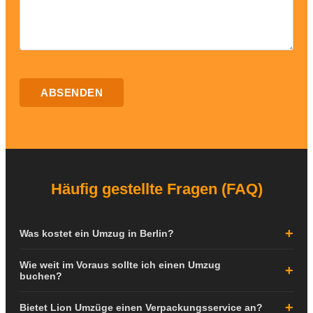
ABSENDEN
Häufig gestellte Fragen (FAQ)
Was kostet ein Umzug in Berlin?
Die Kosten für einen Umzug in Berlin hängen von verschiedenen
Wie weit im Voraus sollte ich einen Umzug
Faktoren ab: der Größe Ihrer Wohnung, der Entfernung zwischen
buchen?
den Adressen, dem Stockwerk, dem Vorhandensein eines Aufzugs
Wir empfehlen, Ihren Umzug mindestens 4-6 Wochen im Voraus zu
sowie gewünschten Zusatzleistungen wie Verpackung oder
Bietet Lion Umzüge einen Verpackungsservice an?