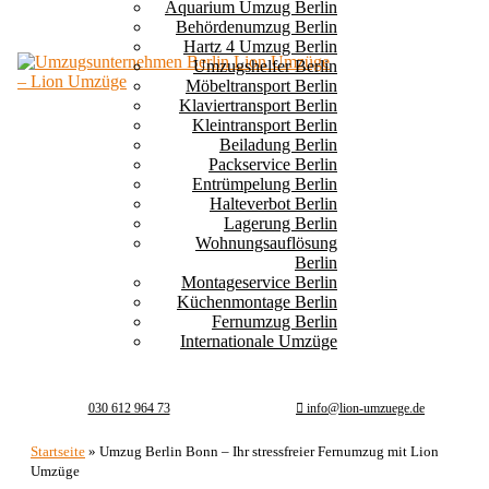
Aquarium Umzug Berlin
Behördenumzug Berlin
Hartz 4 Umzug Berlin
Umzugshelfer Berlin
Möbeltransport Berlin
Klaviertransport Berlin
Kleintransport Berlin
Beiladung Berlin
Packservice Berlin
Entrümpelung Berlin
Halteverbot Berlin
Lagerung Berlin
Wohnungsauflösung
Berlin
Montageservice Berlin
Küchenmontage Berlin
Fernumzug Berlin
Internationale Umzüge
030 612 964 73
info@lion-umzuege.de
Startseite
»
Umzug Berlin Bonn – Ihr stressfreier Fernumzug mit Lion
Umzüge