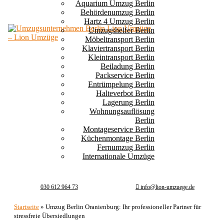
Aquarium Umzug Berlin
Behördenumzug Berlin
Hartz 4 Umzug Berlin
Umzugshelfer Berlin
Möbeltransport Berlin
Klaviertransport Berlin
Kleintransport Berlin
Beiladung Berlin
Packservice Berlin
Entrümpelung Berlin
Halteverbot Berlin
Lagerung Berlin
Wohnungsauflösung
Berlin
Montageservice Berlin
Küchenmontage Berlin
Fernumzug Berlin
Internationale Umzüge
030 612 964 73
info@lion-umzuege.de
Startseite
»
Umzug Berlin Oranienburg: Ihr professioneller Partner für
stressfreie Übersiedlungen