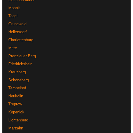
Sie uns auf unsere aktuellen Lagerkonditionen an – wir finden
Moabit
gemeinsam die passende Lösung für Ihre Bedürfnisse.
Tegel
Grunewald
Hellersdorf
Charlottenburg
Mitte
Prenzlauer Berg
Friedrichshain
Kreuzberg
Schöneberg
Tempelhof
Neukölln
Treptow
Köpenick
Lichtenberg
Marzahn