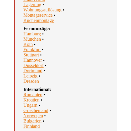
Lagerung
•
Wohnungsauflösung
•
Montageservice
•
Küchenmontage
Fernumzüge:
Hamburg
•
München
•
Köln
•
Frankfurt
•
Stuttgart
•
Hannover
•
Düsseldorf
•
Dortmund
•
Leipzig
•
Dresden
International:
Rumänien
•
Kroatien
•
Ungarn
•
Griechenland
•
Norwegen
•
Bulgarien
•
Finnland