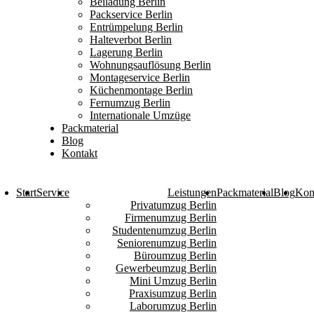
Beiladung Berlin
Packservice Berlin
Entrümpelung Berlin
Halteverbot Berlin
Lagerung Berlin
Wohnungsauflösung Berlin
Montageservice Berlin
Küchenmontage Berlin
Fernumzug Berlin
Internationale Umzüge
Packmaterial
Blog
Kontakt
Start
Service
Leistungen
Packmaterial
Blog
Kon
Privatumzug Berlin
Firmenumzug Berlin
Studentenumzug Berlin
Seniorenumzug Berlin
Büroumzug Berlin
Gewerbeumzug Berlin
Mini Umzug Berlin
Praxisumzug Berlin
Laborumzug Berlin