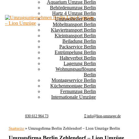
Aquarium Umzug Berlin
Behördenumzug Berlin
Hartz 4 Umzug Berlin
Umzugshelfer Berlin
Möbeltransport Berlin
Klaviertransport Berlin
Kleintransport Berlin
Beiladung Berlin
Packservice Berlin
Entrümpelung Berlin
Halteverbot Berlin
Lagerung Berlin
Wohnungsauflösung
Berlin
Montageservice Berlin
Küchenmontage Berlin
Fernumzug Berlin
Internationale Umzüge
030 612 964 73
info@lion-umzuege.de
Startseite
»
Umzugsfirma Berlin Zehlendorf – Lion Umzüge Berlin
Umzugsfirma Berlin Zehlendorf – Lion Umzüge