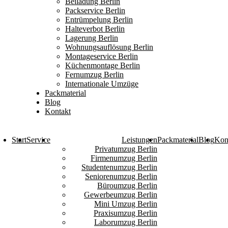
Beiladung Berlin
Packservice Berlin
Entrümpelung Berlin
Halteverbot Berlin
Lagerung Berlin
Wohnungsauflösung Berlin
Montageservice Berlin
Küchenmontage Berlin
Fernumzug Berlin
Internationale Umzüge
Packmaterial
Blog
Kontakt
Start
Service
Leistungen
Packmaterial
Blog
Kon
Privatumzug Berlin
Firmenumzug Berlin
Studentenumzug Berlin
Seniorenumzug Berlin
Büroumzug Berlin
Gewerbeumzug Berlin
Mini Umzug Berlin
Praxisumzug Berlin
Laborumzug Berlin