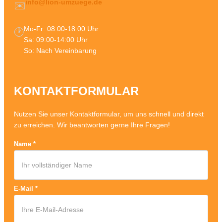
info@lion-umzuege.de
✉️
Mo-Fr: 08:00-18:00 Uhr
🕐
Sa: 09:00-14:00 Uhr
So: Nach Vereinbarung
KONTAKTFORMULAR
Nutzen Sie unser Kontaktformular, um uns schnell und direkt
zu erreichen. Wir beantworten gerne Ihre Fragen!
Name
*
E-Mail
*