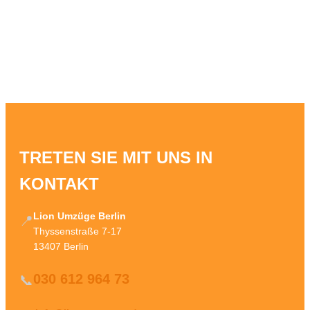
TRETEN SIE MIT UNS IN
KONTAKT
Lion Umzüge Berlin
📍
Thyssenstraße 7-17
13407 Berlin
030 612 964 73
📞