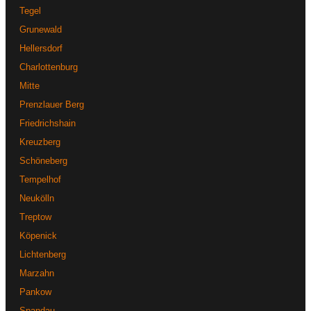
gemeinsam die passende Lösung für Ihre Bedürfnisse.
Tegel
Grunewald
Hellersdorf
Charlottenburg
Mitte
Prenzlauer Berg
Friedrichshain
Kreuzberg
Schöneberg
Tempelhof
Neukölln
Treptow
Köpenick
Lichtenberg
Marzahn
Pankow
Spandau