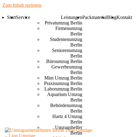
Zum Inhalt springen
Start
Service
Leistungen
Packmaterial
Blog
Kontakt
Privatumzug Berlin
Firmenumzug
Berlin
Studentenumzug
Berlin
Seniorenumzug
Berlin
Büroumzug Berlin
Gewerbeumzug
Berlin
Mini Umzug Berlin
Praxisumzug Berlin
Laborumzug Berlin
Aquarium Umzug
Berlin
Behördenumzug
Berlin
Hartz 4 Umzug
Berlin
Umzugshelfer
Berlin