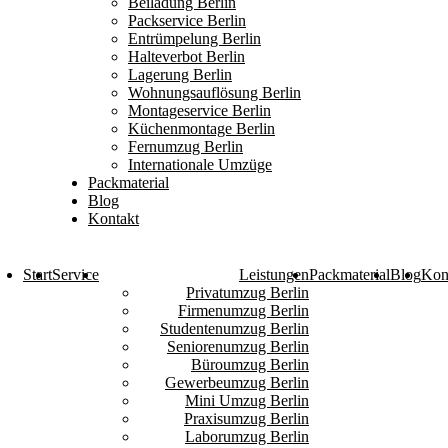
Beiladung Berlin
Packservice Berlin
Entrümpelung Berlin
Halteverbot Berlin
Lagerung Berlin
Wohnungsauflösung Berlin
Montageservice Berlin
Küchenmontage Berlin
Fernumzug Berlin
Internationale Umzüge
Packmaterial
Blog
Kontakt
Start
Service
Leistungen
Packmaterial
Blog
Kon
Privatumzug Berlin
Firmenumzug Berlin
Studentenumzug Berlin
Seniorenumzug Berlin
Büroumzug Berlin
Gewerbeumzug Berlin
Mini Umzug Berlin
Praxisumzug Berlin
Laborumzug Berlin