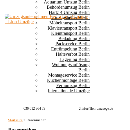
Aquarium Umzug Berlin
Behördenumzug Berlin
Hartz 4 Umzug Berlin
Umzugshelfer Berlin
Möbeltransport Berlin
Klaviertransport Berlin
Kleintransport Berlin
Beiladung Berlin
Packservice Berlin
Entrümpelung Berlin
Halteverbot Berlin
Lagerung Berlin
Wohnungsauflösung
Berlin
Montageservice Berlin
Küchenmontage Berlin
Fernumzug Berlin
Internationale Umzüge
030 612 964 73
info@lion-umzuege.de
Startseite
»
Rasenmäher
Rasenmäher