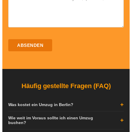
ABSENDEN
Häufig gestellte Fragen (FAQ)
Was kostet ein Umzug in Berlin?
Die Kosten für einen Umzug in Berlin hängen von verschiedenen
Wie weit im Voraus sollte ich einen Umzug
Faktoren ab: der Größe Ihrer Wohnung, der Entfernung zwischen
buchen?
den Adressen, dem Stockwerk, dem Vorhandensein eines Aufzugs