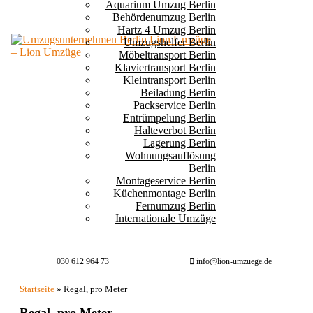
Aquarium Umzug Berlin
Behördenumzug Berlin
Hartz 4 Umzug Berlin
Umzugshelfer Berlin
Möbeltransport Berlin
Klaviertransport Berlin
Kleintransport Berlin
Beiladung Berlin
Packservice Berlin
Entrümpelung Berlin
Halteverbot Berlin
Lagerung Berlin
Wohnungsauflösung
Berlin
Montageservice Berlin
Küchenmontage Berlin
Fernumzug Berlin
Internationale Umzüge
030 612 964 73
info@lion-umzuege.de
Startseite
»
Regal, pro Meter
Regal, pro Meter