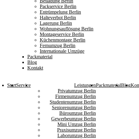
Beiladung Berlin
Packservice Berlin
Entrümpelung Berlin
Halteverbot Berlin
Lagerung Berlin
Wohnungsauflösung Berlin
Montageservice Berlin
Küchenmontage Berlin
Fernumzug Berlin
Internationale Umzüge
Packmaterial
Blog
Kontakt
Start
Service
Leistungen
Packmaterial
Blog
Kon
Privatumzug Berlin
Firmenumzug Berlin
Studentenumzug Berlin
Seniorenumzug Berlin
Büroumzug Berlin
Gewerbeumzug Berlin
Mini Umzug Berlin
Praxisumzug Berlin
Laborumzug Berlin