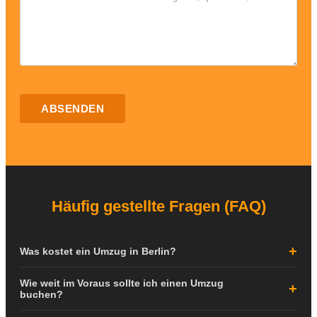
ABSENDEN
Häufig gestellte Fragen (FAQ)
Was kostet ein Umzug in Berlin?
Die Kosten für einen Umzug in Berlin hängen von verschiedenen
Wie weit im Voraus sollte ich einen Umzug
Faktoren ab: der Größe Ihrer Wohnung, der Entfernung zwischen
buchen?
den Adressen, dem Stockwerk, dem Vorhandensein eines Aufzugs