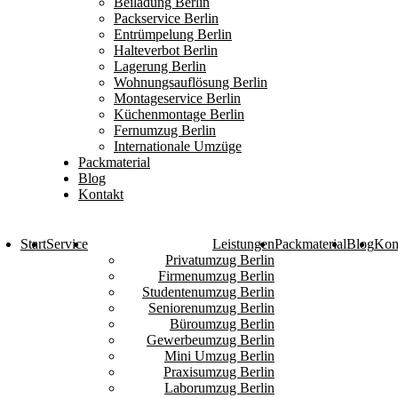
Beiladung Berlin
Packservice Berlin
Entrümpelung Berlin
Halteverbot Berlin
Lagerung Berlin
Wohnungsauflösung Berlin
Montageservice Berlin
Küchenmontage Berlin
Fernumzug Berlin
Internationale Umzüge
Packmaterial
Blog
Kontakt
Start
Service
Leistungen
Packmaterial
Blog
Kon
Privatumzug Berlin
Firmenumzug Berlin
Studentenumzug Berlin
Seniorenumzug Berlin
Büroumzug Berlin
Gewerbeumzug Berlin
Mini Umzug Berlin
Praxisumzug Berlin
Laborumzug Berlin