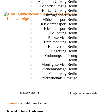
Aquarium Umzug Berlin
Behördenumzug Berlin
Hartz 4 Umzug Berlin
Umzugshelfer Berlin
Möbeltransport Berlin
Klaviertransport Berlin
Kleintransport Berlin
Beiladung Berlin
Packservice Berlin
Entrümpelung Berlin
Halteverbot Berlin
Lagerung Berlin
Wohnungsauflösung
Berlin
Montageservice Berlin
Küchenmontage Berlin
Fernumzug Berlin
Internationale Umzüge
030 612 964 73
info@lion-umzuege.de
Startseite
»
Stuhl ohne Lehnen
Stuhl ohne Lehnen