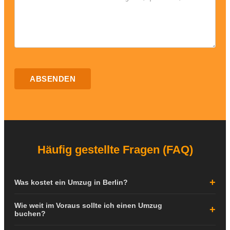
ABSENDEN
Häufig gestellte Fragen (FAQ)
Was kostet ein Umzug in Berlin?
Die Kosten für einen Umzug in Berlin hängen von verschiedenen
Wie weit im Voraus sollte ich einen Umzug
Faktoren ab: der Größe Ihrer Wohnung, der Entfernung zwischen
buchen?
den Adressen, dem Stockwerk, dem Vorhandensein eines Aufzugs