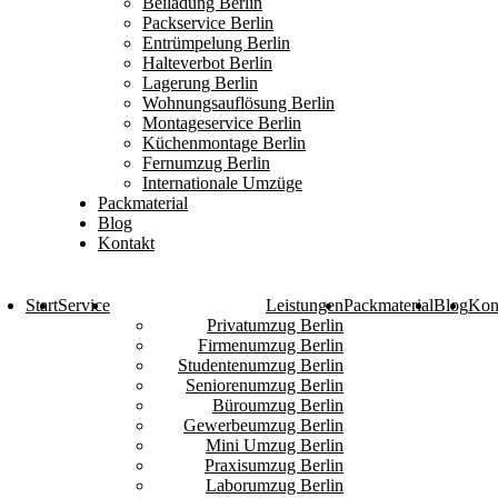
Beiladung Berlin
Packservice Berlin
Entrümpelung Berlin
Halteverbot Berlin
Lagerung Berlin
Wohnungsauflösung Berlin
Montageservice Berlin
Küchenmontage Berlin
Fernumzug Berlin
Internationale Umzüge
Packmaterial
Blog
Kontakt
Start
Service
Leistungen
Packmaterial
Blog
Kon
Privatumzug Berlin
Firmenumzug Berlin
Studentenumzug Berlin
Seniorenumzug Berlin
Büroumzug Berlin
Gewerbeumzug Berlin
Mini Umzug Berlin
Praxisumzug Berlin
Laborumzug Berlin