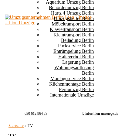
Aquarium Umzug Berlin
Behördenumzug Berlin
Hartz 4 Umzug Berlin
Umzugshelfer Berlin
Möbeltransport Berlin
Klaviertransport Berlin
Kleintransport Berlin
Beiladung Berlin
Packservice Berlin
Entrümpelung Berlin
Halteverbot Berlin
Lagerung Berlin
Wohnungsauflösung
Berlin
Montageservice Berlin
Küchenmontage Berlin
Fernumzug Berlin
Internationale Umzüge
030 612 964 73
info@lion-umzuege.de
Startseite
»
TV
TV