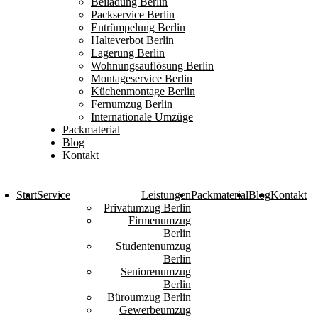
Beiladung Berlin
Packservice Berlin
Entrümpelung Berlin
Halteverbot Berlin
Lagerung Berlin
Wohnungsauflösung Berlin
Montageservice Berlin
Küchenmontage Berlin
Fernumzug Berlin
Internationale Umzüge
Packmaterial
Blog
Kontakt
Start
Service
Leistungen
Packmaterial
Blog
Kontakt
Privatumzug Berlin
Firmenumzug
Berlin
Studentenumzug
Berlin
Seniorenumzug
Berlin
Büroumzug Berlin
Gewerbeumzug