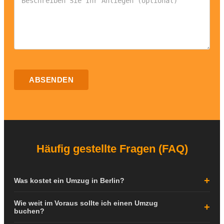
ABSENDEN
Häufig gestellte Fragen (FAQ)
Was kostet ein Umzug in Berlin?
Die Kosten für einen Umzug in Berlin hängen von verschiedenen
Wie weit im Voraus sollte ich einen Umzug
Faktoren ab: der Größe Ihrer Wohnung, der Entfernung zwischen
buchen?
den Adressen, dem Stockwerk, dem Vorhandensein eines Aufzugs