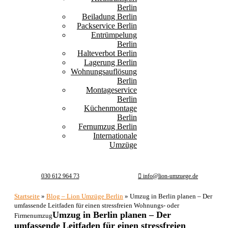
Berlin
Beiladung Berlin
Packservice Berlin
Entrümpelung
Berlin
Halteverbot Berlin
Lagerung Berlin
Wohnungsauflösung
Berlin
Montageservice
Berlin
Küchenmontage
Berlin
Fernumzug Berlin
Internationale
Umzüge
030 612 964 73
info@lion-umzuege.de
Startseite
»
Blog – Lion Umzüge Berlin
»
Umzug in Berlin planen – Der
umfassende Leitfaden für einen stressfreien Wohnungs- oder
Umzug in Berlin planen – Der
Firmenumzug
umfassende Leitfaden für einen stressfreien