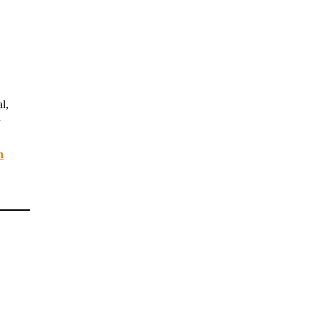
l,
n
n