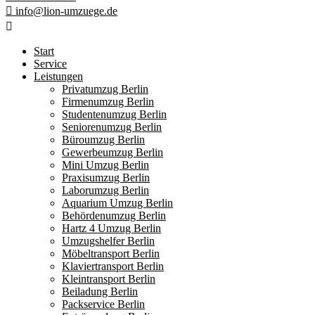
info@lion-umzuege.de
Start
Service
Leistungen
Privatumzug Berlin
Firmenumzug Berlin
Studentenumzug Berlin
Seniorenumzug Berlin
Büroumzug Berlin
Gewerbeumzug Berlin
Mini Umzug Berlin
Praxisumzug Berlin
Laborumzug Berlin
Aquarium Umzug Berlin
Behördenumzug Berlin
Hartz 4 Umzug Berlin
Umzugshelfer Berlin
Möbeltransport Berlin
Klaviertransport Berlin
Kleintransport Berlin
Beiladung Berlin
Packservice Berlin