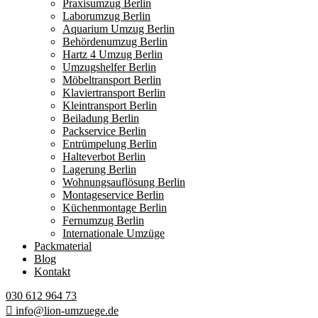
Praxisumzug Berlin
Laborumzug Berlin
Aquarium Umzug Berlin
Behördenumzug Berlin
Hartz 4 Umzug Berlin
Umzugshelfer Berlin
Möbeltransport Berlin
Klaviertransport Berlin
Kleintransport Berlin
Beiladung Berlin
Packservice Berlin
Entrümpelung Berlin
Halteverbot Berlin
Lagerung Berlin
Wohnungsauflösung Berlin
Montageservice Berlin
Küchenmontage Berlin
Fernumzug Berlin
Internationale Umzüge
Packmaterial
Blog
Kontakt
030 612 964 73
info@lion-umzuege.de