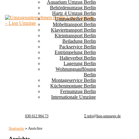
Aquarium Umzug Berlin
Behördenumzug Berlin
Hartz 4 Umzug Berlin
Umzugshelfer Berlin
Möbeltransport Berlin
Klaviertransport Berlin
Kleintransport Berlin
Beiladung Berlin
Packservice Berlin
Entrümpelung Berlin
Halteverbot Berlin
Lagerung Berlin
Wohnungsauflösung
Berlin
Montageservice Berlin
Küchenmontage Berlin
Fernumzug Berlin
Internationale Umzüge
030 612 964 73
info@lion-umzuege.de
Startseite
»
Anrichte
Anrichte