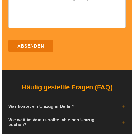
ABSENDEN
Häufig gestellte Fragen (FAQ)
Was kostet ein Umzug in Berlin?
Die Kosten für einen Umzug in Berlin hängen von verschiedenen
Wie weit im Voraus sollte ich einen Umzug
Faktoren ab: der Größe Ihrer Wohnung, der Entfernung zwischen
buchen?
den Adressen, dem Stockwerk, dem Vorhandensein eines Aufzugs