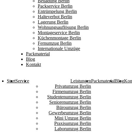
Beiladung Berlin
Packservice Berlin
Entrümpelung Berlin
Halteverbot Berlin
Lagerung Berlin
Wohnungsauflösung Berlin
Montageservice Berlin
Küchenmontage Berlin
Fernumzug Berlin
Internationale Umzüge
Packmaterial
Blog
Kontakt
Start
Service
Leistungen
Packmaterial
Blog
Kon
Privatumzug Berlin
Firmenumzug Berlin
Studentenumzug Berlin
Seniorenumzug Berlin
Büroumzug Berlin
Gewerbeumzug Berlin
Mini Umzug Berlin
Praxisumzug Berlin
Laborumzug Berlin