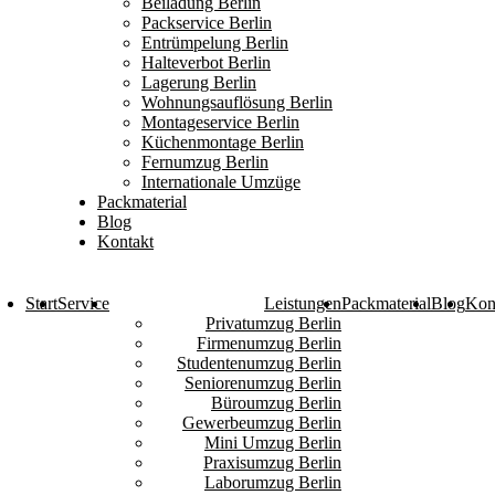
Beiladung Berlin
Packservice Berlin
Entrümpelung Berlin
Halteverbot Berlin
Lagerung Berlin
Wohnungsauflösung Berlin
Montageservice Berlin
Küchenmontage Berlin
Fernumzug Berlin
Internationale Umzüge
Packmaterial
Blog
Kontakt
Start
Service
Leistungen
Packmaterial
Blog
Kon
Privatumzug Berlin
Firmenumzug Berlin
Studentenumzug Berlin
Seniorenumzug Berlin
Büroumzug Berlin
Gewerbeumzug Berlin
Mini Umzug Berlin
Praxisumzug Berlin
Laborumzug Berlin