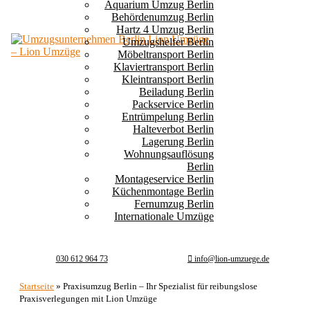
Aquarium Umzug Berlin
Behördenumzug Berlin
Hartz 4 Umzug Berlin
Umzugshelfer Berlin
Möbeltransport Berlin
Klaviertransport Berlin
Kleintransport Berlin
Beiladung Berlin
Packservice Berlin
Entrümpelung Berlin
Halteverbot Berlin
Lagerung Berlin
Wohnungsauflösung
Berlin
Montageservice Berlin
Küchenmontage Berlin
Fernumzug Berlin
Internationale Umzüge
030 612 964 73
info@lion-umzuege.de
Startseite
»
Praxisumzug Berlin – Ihr Spezialist für reibungslose
Praxisverlegungen mit Lion Umzüge