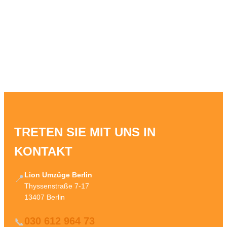
TRETEN SIE MIT UNS IN
KONTAKT
Lion Umzüge Berlin
📍
Thyssenstraße 7-17
13407 Berlin
030 612 964 73
📞