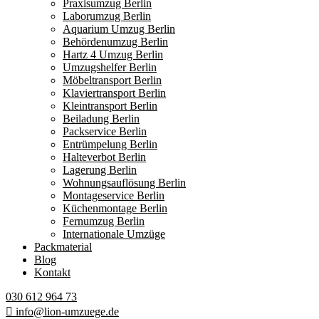
Praxisumzug Berlin
Laborumzug Berlin
Aquarium Umzug Berlin
Behördenumzug Berlin
Hartz 4 Umzug Berlin
Umzugshelfer Berlin
Möbeltransport Berlin
Klaviertransport Berlin
Kleintransport Berlin
Beiladung Berlin
Packservice Berlin
Entrümpelung Berlin
Halteverbot Berlin
Lagerung Berlin
Wohnungsauflösung Berlin
Montageservice Berlin
Küchenmontage Berlin
Fernumzug Berlin
Internationale Umzüge
Packmaterial
Blog
Kontakt
030 612 964 73
info@lion-umzuege.de