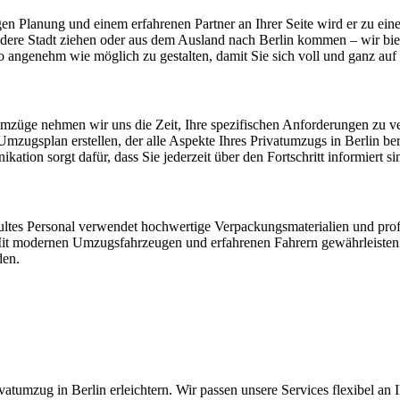
en Planung und einem erfahrenen Partner an Ihrer Seite wird er zu eine
andere Stadt ziehen oder aus dem Ausland nach Berlin kommen – wir bie
so angenehm wie möglich zu gestalten, damit Sie sich voll und ganz au
 Umzüge nehmen wir uns die Zeit, Ihre spezifischen Anforderungen zu v
 Umzugsplan erstellen, der alle Aspekte Ihres Privatumzugs in Berlin b
ion sorgt dafür, dass Sie jederzeit über den Fortschritt informiert si
chultes Personal verwendet hochwertige Verpackungsmaterialien und pr
Mit modernen Umzugsfahrzeugen und erfahrenen Fahrern gewährleisten 
den.
atumzug in Berlin erleichtern. Wir passen unsere Services flexibel an 