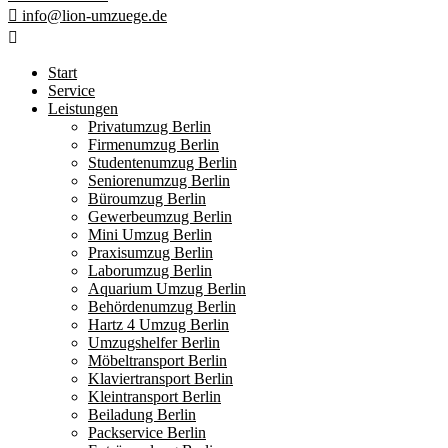
info@lion-umzuege.de
Start
Service
Leistungen
Privatumzug Berlin
Firmenumzug Berlin
Studentenumzug Berlin
Seniorenumzug Berlin
Büroumzug Berlin
Gewerbeumzug Berlin
Mini Umzug Berlin
Praxisumzug Berlin
Laborumzug Berlin
Aquarium Umzug Berlin
Behördenumzug Berlin
Hartz 4 Umzug Berlin
Umzugshelfer Berlin
Möbeltransport Berlin
Klaviertransport Berlin
Kleintransport Berlin
Beiladung Berlin
Packservice Berlin