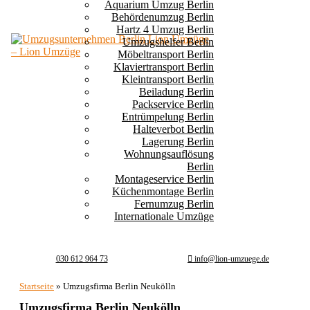
Aquarium Umzug Berlin
Behördenumzug Berlin
Hartz 4 Umzug Berlin
Umzugshelfer Berlin
Möbeltransport Berlin
Klaviertransport Berlin
Kleintransport Berlin
Beiladung Berlin
Packservice Berlin
Entrümpelung Berlin
Halteverbot Berlin
Lagerung Berlin
Wohnungsauflösung
Berlin
Montageservice Berlin
Küchenmontage Berlin
Fernumzug Berlin
Internationale Umzüge
030 612 964 73
info@lion-umzuege.de
Startseite
»
Umzugsfirma Berlin Neukölln
Umzugsfirma Berlin Neukölln