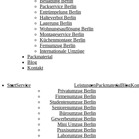
Beiladung Berlin
Packservice Berlin
Entrümpelung Berlin
Halteverbot Berlin
Lagerung Berlin
Wohnungsauflösung Berlin
Montageservice Berlin
Küchenmontage Berlin
Fernumzug Berlin
Internationale Umzüge
Packmaterial
Blog
Kontakt
Start
Service
Leistungen
Packmaterial
Blog
Kon
Privatumzug Berlin
Firmenumzug Berlin
Studentenumzug Berlin
Seniorenumzug Berlin
Büroumzug Berlin
Gewerbeumzug Berlin
Mini Umzug Berlin
Praxisumzug Berlin
Laborumzug Berlin