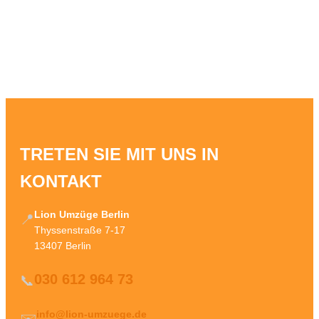
TRETEN SIE MIT UNS IN
KONTAKT
Lion Umzüge Berlin
📍
Thyssenstraße 7-17
13407 Berlin
030 612 964 73
📞
info@lion-umzuege.de
✉️