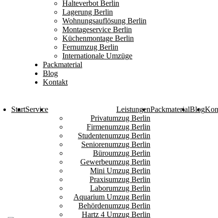
Halteverbot Berlin
Lagerung Berlin
Wohnungsauflösung Berlin
Montageservice Berlin
Küchenmontage Berlin
Fernumzug Berlin
Internationale Umzüge
Packmaterial
Blog
Kontakt
Start
Service
Leistungen
Packmaterial
Blog
Kon
Privatumzug Berlin
Firmenumzug Berlin
Studentenumzug Berlin
Seniorenumzug Berlin
Büroumzug Berlin
Gewerbeumzug Berlin
Mini Umzug Berlin
Praxisumzug Berlin
Laborumzug Berlin
Aquarium Umzug Berlin
Behördenumzug Berlin
Hartz 4 Umzug Berlin