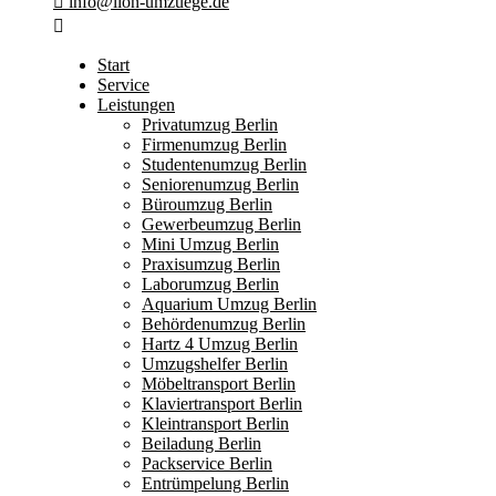
info@lion-umzuege.de
Start
Service
Leistungen
Privatumzug Berlin
Firmenumzug Berlin
Studentenumzug Berlin
Seniorenumzug Berlin
Büroumzug Berlin
Gewerbeumzug Berlin
Mini Umzug Berlin
Praxisumzug Berlin
Laborumzug Berlin
Aquarium Umzug Berlin
Behördenumzug Berlin
Hartz 4 Umzug Berlin
Umzugshelfer Berlin
Möbeltransport Berlin
Klaviertransport Berlin
Kleintransport Berlin
Beiladung Berlin
Packservice Berlin
Entrümpelung Berlin